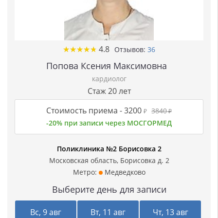
★
★
★
★
★
★
★
★
★
★
4.8
Отзывов:
36
Попова Ксения Максимовна
кардиолог
Стаж 20 лет
Стоимость приема -
3200
3840
₽
₽
-20% при записи через МОСГОРМЕД
Поликлиника №2 Борисовка 2
Московская область, Борисовка д. 2
Метро:
Медведково
Выберите день для записи
Вс, 9 авг
Вт, 11 авг
Чт, 13 авг