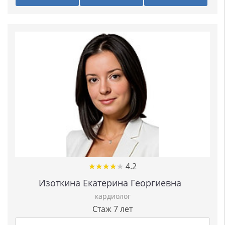
★
★
★
★
★
★
★
★
★
★
4.2
Изоткина Екатерина Георгиевна
кардиолог
Стаж 7 лет