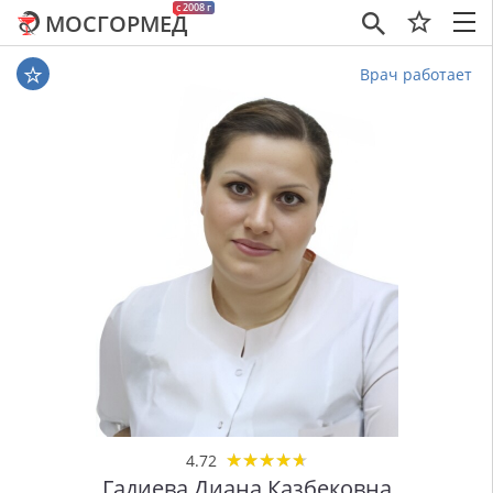
c 2008 г
МОСГОРМЕД
×
Врач работает
★
★
★
★
★
★
★
★
★
★
4.72
Гадиева Диана Казбековна