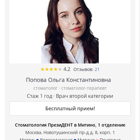
★
★
★
★
★
★
★
★
★
★
4.2
Отзывов:
21
Попова Ольга Константиновна
стоматолог
·
стоматолог-терапевт
Стаж 1 год · Врач второй категории
Бесплатный прием!
Стоматология ПрезиДЕНТ в Митино, 1 отделение
Москва, Новотушинский пр-д д. 8, корп. 1
Метро:
Волоколамская
Митино
Пенягино