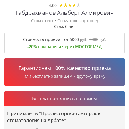
★
★
★
★
★
★
★
★
★
★
4.00
Габдрахманов Альберт Алмирович
Стоматолог
·
Стоматолог-ортопед
Стаж 6 лет
Стоимость приема - от 5000
6000
руб.
руб.
-20% при записи через МОСГОРМЕД
Гарантируем
100% качество
приема
или бесплатно запишем к другому врачу
Бесплатная запись на прием
Принимает в "Профессорская авторская
стоматология на Арбате"