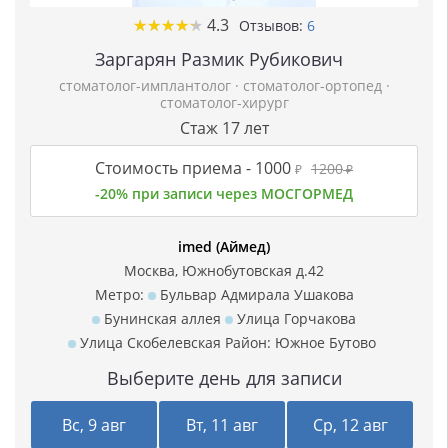
★
★
★
★
★
★
★
★
★
★
4.3
Отзывов:
6
Заргарян Размик Рубикович
стоматолог-имплантолог
·
стоматолог-ортопед
·
стоматолог-хирург
Стаж 17 лет
Стоимость приема -
1000
1200
₽
₽
-20% при записи через МОСГОРМЕД
imed (Аймед)
Москва, Южнобутовская д.42
Метро:
Бульвар Адмирала Ушакова
Бунинская аллея
Улица Горчакова
Улица Скобелевская
Район:
Южное Бутово
Выберите день для записи
Вс, 9 авг
Вт, 11 авг
Ср, 12 авг