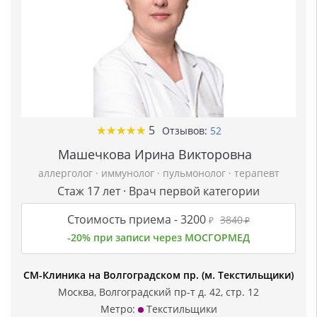
★
★
★
★
★
★
★
★
★
★
5
Отзывов:
52
Машечкова Ирина Викторовна
аллерголог
·
иммунолог
·
пульмонолог
·
терапевт
Стаж 17 лет · Врач первой категории
Стоимость приема -
3200
3840
₽
₽
-20% при записи через МОСГОРМЕД
СМ-Клиника на Волгоградском пр. (м. Текстильщики)
Москва, Волгоградский пр-т д. 42, стр. 12
Метро:
Текстильщики