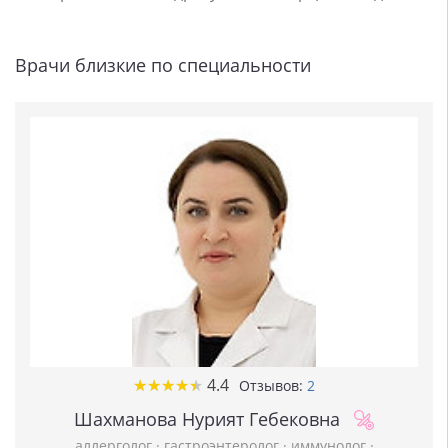
Врачи близкие по специальности
★
★
★
★
★
★
★
★
★
★
4.4
Отзывов:
2
Шахманова Нурият Гебековна
аллерголог
·
гастроэнтеролог
·
иммунолог
·