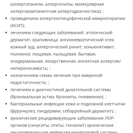
(аллергопанели, аллергочипы, молекулярная
аллергокомпонентная аллергодиагностика); ;
проведением аллергенспецифической иммунотерапии
(АСИТ);
лечением следующих заболеваний: атопический
дерматит; крапивница; ангионевротический отек;
кожный зуд; аллергический ринит; коньюнктивит;
поллиноз; пищевая, пыльцевая, бытовая,
эпидермальная, лекарственная, инсектная аллергия/
непереносимость; ;
назначением схемы лечения при иммунной
недостаточности; ;
лечением и диагностикой дыхательной системы
(бронхиальная астма, бронхиты, пневмонии); ;
бактериальные инфекции кожи и подкожной клетчатки
(фурункулез, пиодермии, себоррейный дерматит); ;
хронические рецидивирующие заболевания ЛОР-
органов (синуситы, отиты, тонзилит) хронические
рецидивирующие инфекции мочеполовой системы.