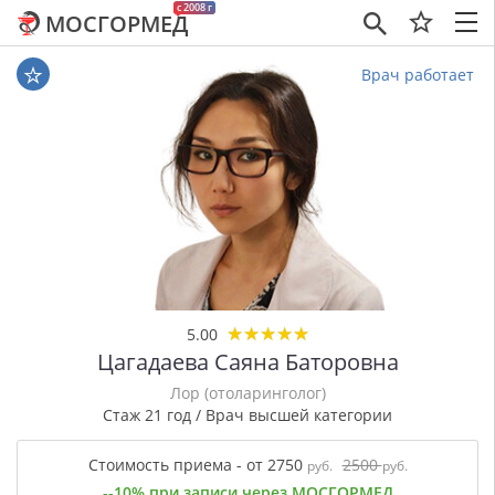
c 2008 г
МОСГОРМЕД
×
Врач работает
★
★
★
★
★
★
★
★
★
★
5.00
Цагадаева Саяна Баторовна
Лор (отоларинголог)
Стаж 21 год / Врач высшей категории
Стоимость приема - от 2750
2500
руб.
руб.
--10% при записи через МОСГОРМЕД