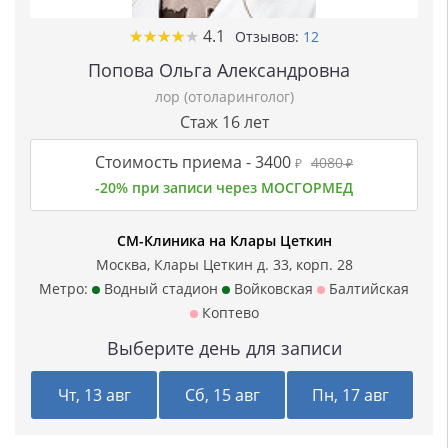
★
★
★
★
★
★
★
★
★
★
4.1
Отзывов:
12
Попова Ольга Александровна
лор (отоларинголог)
Стаж 16 лет
Стоимость приема -
3400
4080
₽
₽
-20% при записи через МОСГОРМЕД
СМ-Клиника на Клары Цеткин
Москва, Клары Цеткин д. 33, корп. 28
Метро:
Водный стадион
Войковская
Балтийская
Коптево
Выберите день для записи
Чт, 13 авг
Сб, 15 авг
Пн, 17 авг