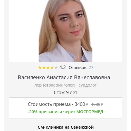
★
★
★
★
★
★
★
★
★
★
4.2
Отзывов:
27
Василенко Анастасия Вячеславовна
лор (отоларинголог)
·
сурдолог
Стаж 9 лет
Стоимость приема -
3400
4080
₽
₽
-20% при записи через МОСГОРМЕД
СМ-Клиника на Сенежской