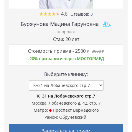
★
★
★
★
★
★
★
★
★
★
4.6
Отзывов:
3
Буржунова Мадина Гаруновна
невролог
Стаж 20 лет
Стоимость приема -
2500
3000
₽
₽
-20% при записи через МОСГОРМЕД
Выберите клинику:
К+31 на Лобачевского стр.7
Москва, Лобачевского д. 42, стр. 7
Метро:
Проспект Вернадского
Район:
Обручевский
Записаться на прием