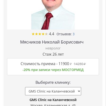
★
★
★
★
★
★
★
★
★
★
4.4
Отзывов:
3
Мясников Николай Борисович
невролог
Стаж 26 лет
Стоимость приема -
11900
14280
₽
₽
-20% при записи через МОСГОРМЕД
Выберите клинику:
GMS Clinic на Каланчевской
Москва, Каланчевская д. 45