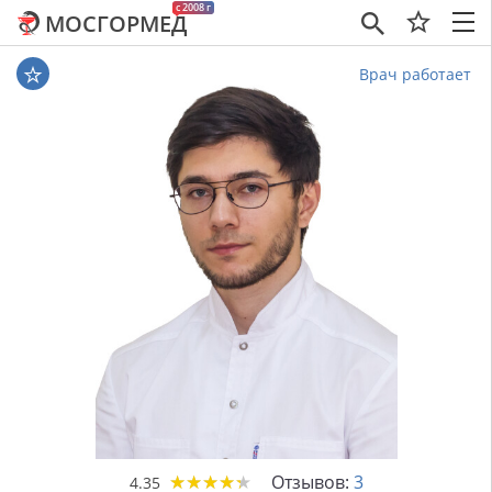
c 2008 г
МОСГОРМЕД
×
Врач работает
★
★
★
★
★
★
★
★
★
★
Отзывов:
3
4.35