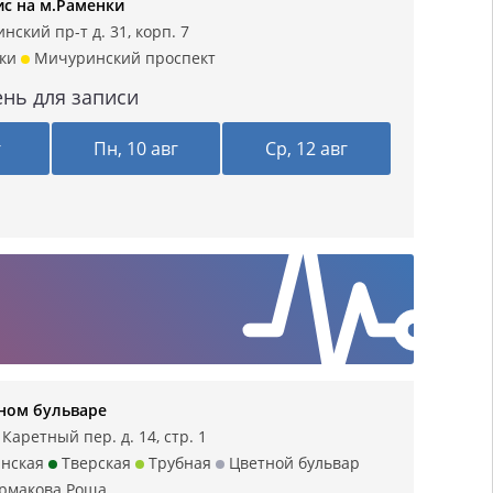
с на м.Раменки
ский пр-т д. 31, корп. 7
ки
Мичуринский проспект
нь для записи
г
Пн, 10 авг
Ср, 12 авг
тном бульваре
аретный пер. д. 14, стр. 1
нская
Тверская
Трубная
Цветной бульвар
рмакова Роща