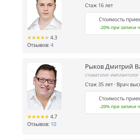
Стаж 16 лет
Стоимость прием
-20% при записи
★
★
★
★
★
★
★
★
★
★
4.3
Отзывов:
4
Рыков Дмитрий В
стоматолог-имплантолог
Стаж 35 лет · Врач вы
Стоимость прием
-20% при записи
★
★
★
★
★
★
★
★
★
★
4.7
Отзывов:
10