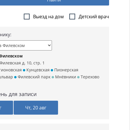
Выезд на дом
Детский врач
нику:
 Филевском
илевская д. 10, стр. 1
тионовская
Кунцевская
Пионерская
ульвар
Филевский парк
Мнёвники
Терехово
нь для записи
г
Чт, 20 авг