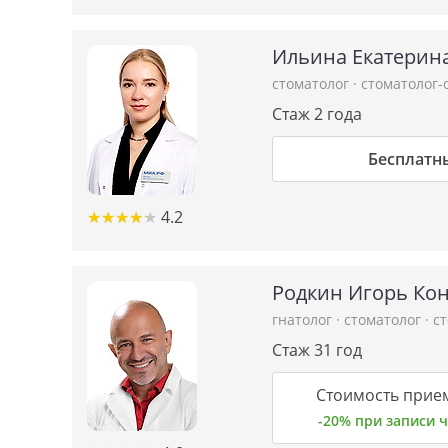
Ильина Екатерин
стоматолог
·
стоматолог-
Стаж 2 года
Бесплатн
★
★
★
★
★
★
★
★
★
★
4.2
Родкин Игорь Ко
гнатолог
·
стоматолог
·
с
Стаж 31 год
Стоимость прием
-20% при записи