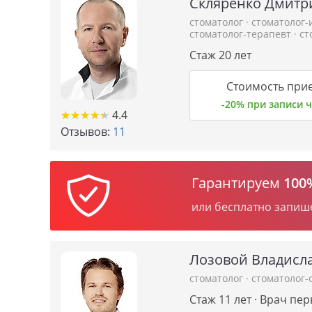
Скляренко Дмитр
стоматолог
·
стоматолог
стоматолог-терапевт
·
ст
Стаж 20 лет
Стоимость прие
-20% при записи
★
★
★
★
★
★
★
★
★
★
4.4
Отзывов:
11
Гарантируем
100
или бесплатно запиш
Лозовой Владисл
стоматолог
·
стоматолог-
Стаж 11 лет · Врач пе