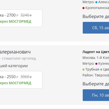
Метро:
Алекса
Кропоткинска
а -
2700
3240
₽
₽
Выберите де
 через МОСГОРМЕД
Сб, 15 ав
алерианович
Ладент на Цве
Москва, 1-й Кол
·
стоматолог-ортопед
Метро:
Кузне
сшей категории
Трубная
Цве
Район:
Тверско
а -
2550
3060
₽
₽
 через МОСГОРМЕД
Выберите де
Пн, 10 ав