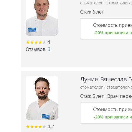
стоматолог
·
стоматолог-
Стаж 6 лет
Стоимость прием
-20% при записи
★
★
★
★
★
★
★
★
★
★
4
Отзывов:
3
Лунин Вячеслав 
стоматолог
·
стоматолог-
Стаж 5 лет · Врач пер
Стоимость прием
-20% при записи
★
★
★
★
★
★
★
★
★
★
4.2