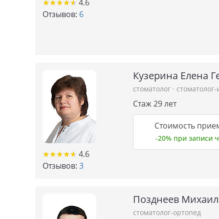
★
★
★
★
★
★
★
★
★
★
4.6
Отзывов:
6
Кузерина Елена Г
стоматолог
·
стоматолог
Стаж 29 лет
Стоимость прием
-20% при записи
★
★
★
★
★
★
★
★
★
★
4.6
Отзывов:
3
Позднеев Михаил
стоматолог-ортопед