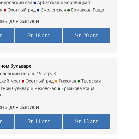
ндровский сад
Арбатская
Боровицкая
я
Охотный ряд
Смоленская
Ермакова Роща
нь для записи
г
Вт, 18 авг
Чт, 20 авг
тном бульваре
обовский пер. д. 19, стр. 3
цкий мост
Охотный ряд
Рижская
Тверская
тной бульвар
Чеховская
Ермакова Роща
й
нь для записи
г
Вт, 11 авг
Чт, 13 авг