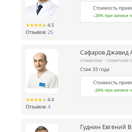
Стоимость прием
-20% при записи
★
★
★
★
★
★
★
★
★
★
4.5
Отзывов:
25
Сафаров Джавид 
стоматолог
·
стоматолог-
Стаж 33 года
Стоимость прием
-20% при записи
★
★
★
★
★
★
★
★
★
★
4.4
Отзывов:
4
Гуднин Евгений 