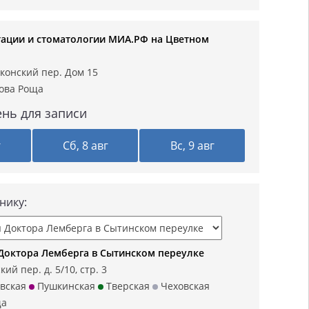
ации и стоматологии МИА.РФ на Цветном
лконский пер. Дом 15
ова Роща
нь для записи
г
Сб, 8 авг
Вс, 9 авг
нику:
Доктора Лемберга в Сытинском переулке
ий пер. д. 5/10, стр. 3
вская
Пушкинская
Тверская
Чеховская
ща