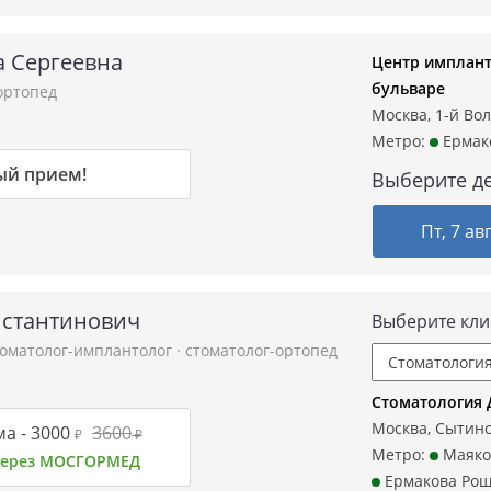
а Сергеевна
Центр имплант
бульваре
ортопед
Москва, 1-й Во
Метро:
Ермак
ый прием!
Выберите де
Пт, 7 ав
нстантинович
Выберите кли
томатолог-имплантолог
·
стоматолог-ортопед
Стоматология 
Москва, Сытинск
а -
3000
3600
₽
₽
Метро:
Маяко
 через МОСГОРМЕД
Ермакова Ро