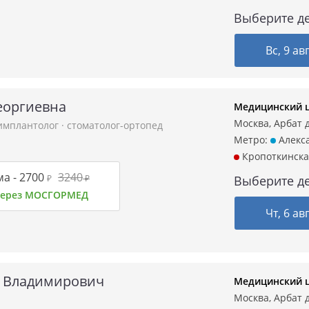
Выберите де
Вс, 9 ав
еоргиевна
Медицинский ц
Москва, Арбат д.
-имплантолог
·
стоматолог-ортопед
Метро:
Алекса
Кропоткинска
а -
2700
3240
₽
₽
Выберите де
 через МОСГОРМЕД
Чт, 6 ав
 Владимирович
Медицинский ц
Москва, Арбат д.