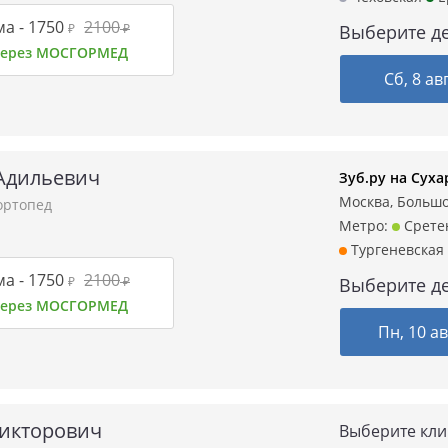
а -
1750
2100
₽
₽
Выберите де
 через МОСГОРМЕД
Сб, 8 ав
Адильевич
Зуб.ру на Суха
Москва, Большой
ортопед
Метро:
Срете
Тургеневская
а -
1750
2100
₽
₽
Выберите де
 через МОСГОРМЕД
Пн, 10 ав
Викторович
Выберите кли