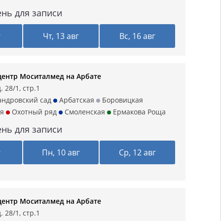
нь для записи
г
Чт, 13 авг
Вс, 16 авг
ентр Моситалмед на Арбате
 28/1, стр.1
ндровский сад
Арбатская
Боровицкая
я
Охотный ряд
Смоленская
Ермакова Роща
нь для записи
г
Пн, 10 авг
Ср, 12 авг
ентр Моситалмед на Арбате
 28/1, стр.1