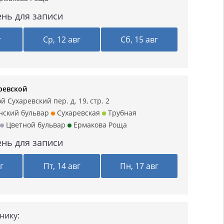
нь для записи
г
Ср, 12 авг
Сб, 15 авг
ревской
 Сухаревский пер. д. 19, стр. 2
нский бульвар
Сухаревская
Трубная
Цветной бульвар
Ермакова Роща
нь для записи
г
Пт, 14 авг
Пн, 17 авг
нику: