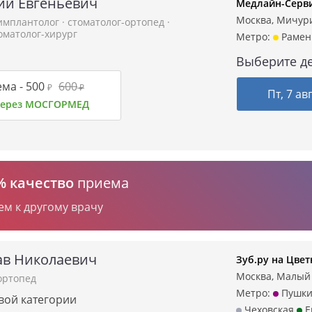
ий Евгеньевич
Медлайн-Серви
Москва, Мичурин
-имплантолог
·
стоматолог-ортопед
·
оматолог-хирург
Метро:
Рамен
Выберите де
ма -
500
600
₽
₽
Пт, 7 ав
 через МОСГОРМЕД
% качество
приема
ем к другому врачу
ав Николаевич
Зуб.ру на Цве
Москва, Малый К
ортопед
Метро:
Пушки
рвой категории
Чеховская
Е