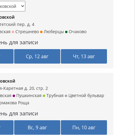
ковской
етский пер. д. 4
вская
Стрешнево
Люберцы
Очаково
нь для записи
г
Ср, 12 авг
Чт, 13 авг
ковской
-Каретная д. 20, стр. 2
вская
Пушкинская
Трубная
Цветной бульвар
рмакова Роща
нь для записи
г
Вс, 9 авг
Пн, 10 авг