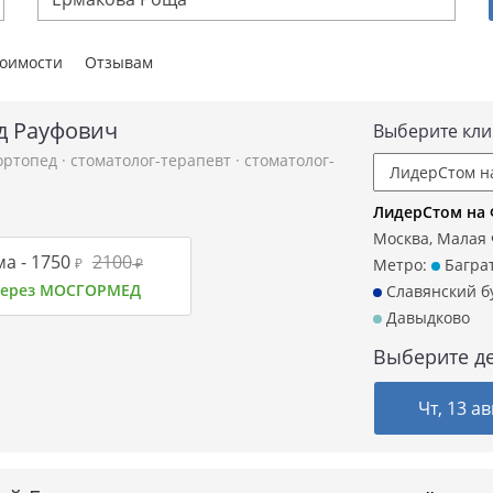
тоимости
Отзывам
д Рауфович
Выберите кли
-ортопед
·
стоматолог-терапевт
·
стоматолог-
ЛидерСтом на
Москва, Малая Ф
а -
1750
2100
₽
₽
Метро:
Багра
 через МОСГОРМЕД
Славянский б
Давыдково
Выберите де
Чт, 13 ав