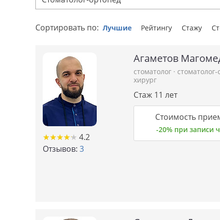
Сортировать по:
Лучшие
Рейтингу
Стажу
С
Агаметов Магоме
стоматолог
·
стоматолог
хирург
Стаж 11 лет
Стоимость прием
-20% при записи
★
★
★
★
★
★
★
★
★
★
4.2
Отзывов:
3