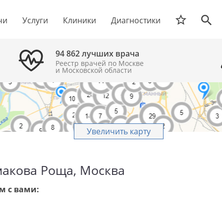
чи
Услуги
Клиники
Диагностики
94 862 лучших врача
Реестр врачей по Москве
и Московской области
Увеличить карту
макова Роща, Москва
м с вами: