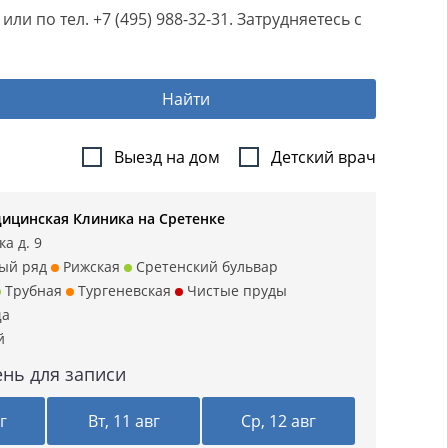
 по тел. +7 (495) 988-32-31. Затрудняетесь с
Найти
Выезд на дом
Детский врач
ицинская Клиника на Сретенке
а д. 9
ый ряд
Рижская
Сретенский бульвар
Трубная
Тургеневская
Чистые пруды
ща
й
нь для записи
г
Вт, 11 авг
Ср, 12 авг