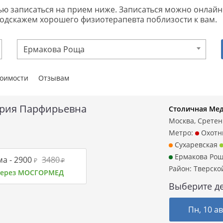
записаться на прием ниже. Записаться можно онлайн или
подскажем хорошего физиотерапевта поблизости к вам.
Ермакова Роща
тоимости
Отзывам
ория Парфирьевна
Столичная Мед
Москва, Сретенк
Метро:
Охотн
Сухаревская
Ермакова Ро
а -
2900
3480
₽
₽
Район:
Тверско
 через МОСГОРМЕД
Выберите де
Пн, 10 ав