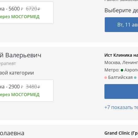
а -
5600
6720
₽
₽
Выберите де
 через МОСГОРМЕД
Вт, 11 ав
ий Валерьевич
Ист Клиника н
Москва, Ленингр
ерапевт
Метро:
Аэроп
рвой категории
Балтийская
а -
2900
3480
₽
₽
 через МОСГОРМЕД
+7 показать 
олаевна
Grand Clinic (