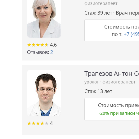
физиотерапевт
Стаж 39 лет · Врач пе
Стоимость пр
по т.
+7 (49
★
★
★
★
★
★
★
★
★
★
4.6
Отзывов:
2
Трапезов Антон С
уролог
·
физиотерапевт
Стаж 13 лет
Стоимость прием
-20% при записи
★
★
★
★
★
★
★
★
★
★
4