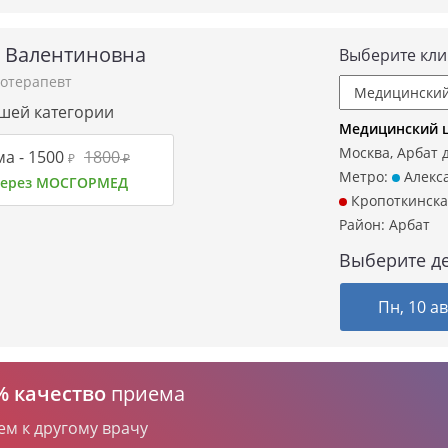
 Валентиновна
Выберите кли
отерапевт
сшей категории
Медицинский ц
Москва, Арбат д.
а -
1500
1800
₽
₽
Метро:
Алекса
 через МОСГОРМЕД
Кропоткинска
Район:
Арбат
Выберите де
Пн, 10 ав
% качество
приема
ем к другому врачу