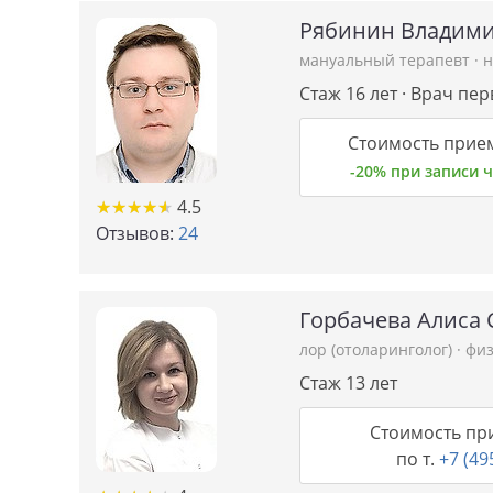
Рябинин Владими
мануальный терапевт
·
н
Стаж 16 лет · Врач пе
Стоимость прием
-20% при записи
★
★
★
★
★
★
★
★
★
★
4.5
Отзывов:
24
Горбачева Алиса 
лор (отоларинголог)
·
физ
Стаж 13 лет
Стоимость пр
по т.
+7 (49