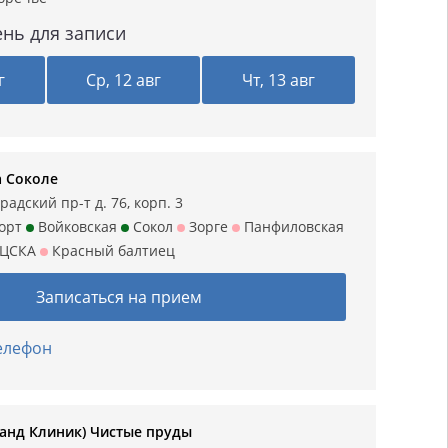
нь для записи
г
Ср, 12 авг
Чт, 13 авг
а Соколе
адский пр-т д. 76, корп. 3
орт
Войковская
Сокол
Зорге
Панфиловская
ЦСКА
Красный балтиец
Записаться на прием
телефон
Гранд Клиник) Чистые пруды