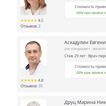
Стоимость прием
-20% при записи
★
★
★
★
★
★
★
★
★
★
4.5
Отзывов:
2
Асхадулин Евген
узи-специалист
·
физиот
Стаж 29 лет · Врач пе
Стоимость прием
-20% при записи
★
★
★
★
★
★
★
★
★
★
4.8
Отзывов:
35
Друц Марина Ник