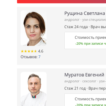
Рущина Светлана
андролог
·
узи-специали
Стаж 24 года · Врач в
Стоимость прием
-20% при записи
★
★
★
★
★
★
★
★
★
★
4.6
Отзывов:
7
Муратов Евгений
андролог
·
сексолог
·
узи
Стаж 21 год · Врач пе
Стоимость прием
-20% при записи