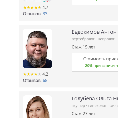
★
★
★
★
★
★
★
★
★
★
4.7
Отзывов:
33
Евдокимов Антон
вертебролог
·
невролог
·
Стаж 15 лет
Стоимость прием
-20% при записи
★
★
★
★
★
★
★
★
★
★
4.2
Отзывов:
68
Голубева Ольга Н
акушер
·
гинеколог
·
физ
Стаж 27 лет