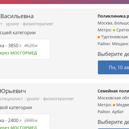
 Васильевна
Поликлиника.р
Москва, Большой
ст
·
уролог
·
физиотерапевт
Метро:
Срете
ысшей категории
Тургеневская
Район:
Мещанс
а -
3850
4620
₽
₽
 через МОСГОРМЕД
Выберите де
Пн, 10 ав
 Юрьевич
Семейная пол
Московская обл
-специалист
·
уролог
·
физиотерапевт
Метро:
Медве
рвой категории
Район:
Арбат
а -
2400
2880
₽
₽
Выберите де
 через МОСГОРМЕД