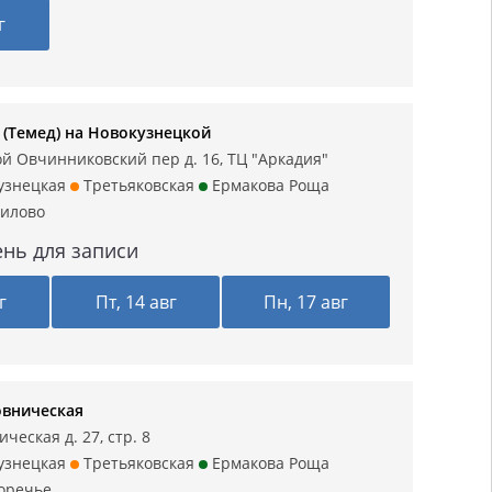
г
(Темед) на Новокузнецкой
й Овчинниковский пер д. 16, ТЦ "Аркадия"
узнецкая
Третьяковская
Ермакова Роща
илово
нь для записи
г
Пт, 14 авг
Пн, 17 авг
овническая
ческая д. 27, стр. 8
узнецкая
Третьяковская
Ермакова Роща
оречье