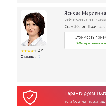
Яснева Марианна
рефлексотерапевт
·
физи
Стаж 30 лет · Врач вы
Стоимость прием
-20% при записи
★
★
★
★
★
★
★
★
★
★
4.5
Отзывов:
7
Гарантируем
100
или бесплатно запиш