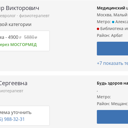
р Викторович
Медицинский ц
Москва, Малый К
евролог
·
физиотерапевт
Метро:
Алекса
рвой категории
Библиотека и
Район:
Арбат
а -
4900
5880
₽
₽
 через МОСГОРМЕД
+7 показать 
Сергеевна
Будь здоров н
,
иотерапевт
Метро:
Район:
Мещанс
иема уточнить
5) 988-32-31