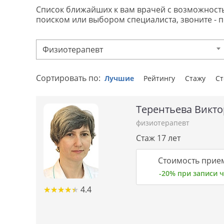
Список ближайших к вам врачей с возможностью 
поиском или выбором специалиста, звоните - 
Физиотерапевт
Сортировать по:
Лучшие
Рейтингу
Стажу
С
Терентьева Викт
физиотерапевт
Стаж 17 лет
Стоимость прием
-20% при записи
★
★
★
★
★
★
★
★
★
★
4.4