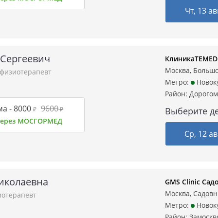
Чт, 13 ав
 Сергеевич
КлиникаTEMED 
Москва, Большо
физиотерапевт
Метро:
Новок
Район:
Дорогом
а -
8000
9600
₽
₽
Выберите де
 через МОСГОРМЕД
Ср, 12 ав
иколаевна
GMS Clinic Сад
Москва, Садовни
иотерапевт
Метро:
Новок
Район:
Замоскв