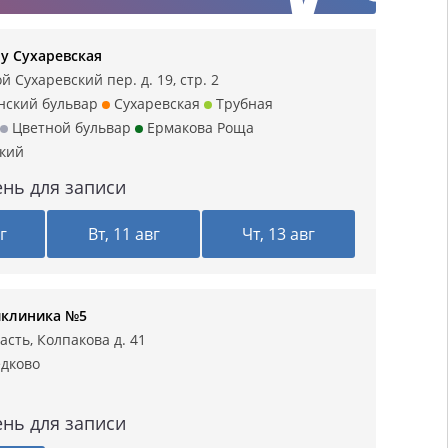
у Сухаревская
 Сухаревский пер. д. 19, стр. 2
нский бульвар
Сухаревская
Трубная
Цветной бульвар
Ермакова Роща
кий
нь для записи
г
Вт, 11 авг
Чт, 13 авг
иклиника №5
асть, Колпакова д. 41
дково
нь для записи