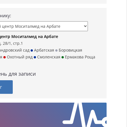
нику:
ентр Моситалмед на Арбате
 28/1, стр.1
ндровский сад
Арбатская
Боровицкая
я
Охотный ряд
Смоленская
Ермакова Роща
нь для записи
г