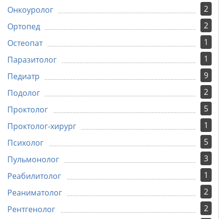
2
Онкоуролог
2
Ортопед
1
Остеопат
1
Паразитолог
9
Педиатр
2
Подолог
5
Проктолог
1
Проктолог-хирург
5
Психолог
3
Пульмонолог
1
Реабилитолог
2
Реаниматолог
2
Рентгенолог