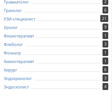
2
Травматолог
6
Трихолог
21
УЗИ-специалист
9
Уролог
1
Физиотерапевт
3
Флеболог
1
Фониатр
1
Химиотерапевт
6
Хирург
3
Эндокринолог
4
Эндоскопист