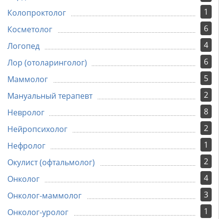
1
Колопроктолог
6
Косметолог
4
Логопед
6
Лор (отоларинголог)
5
Маммолог
2
Мануальный терапевт
8
Невролог
2
Нейропсихолог
1
Нефролог
2
Окулист (офтальмолог)
4
Онколог
3
Онколог-маммолог
1
Онколог-уролог