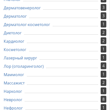
3
Дерматовенеролог
3
Дерматолог
1
Дерматолог-косметолог
2
Диетолог
2
Кардиолог
1
Косметолог
1
Лазерный хирург
4
Лор (отоларинголог)
1
Маммолог
2
Массажист
1
Нарколог
8
Невролог
1
Нефролог