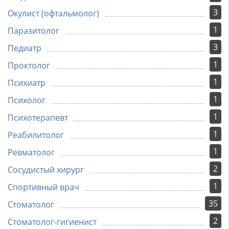
3
Окулист (офтальмолог)
1
Паразитолог
3
Педиатр
1
Проктолог
1
Психиатр
1
Психолог
1
Психотерапевт
1
Реабилитолог
1
Ревматолог
2
Сосудистый хирург
1
Спортивный врач
35
Стоматолог
2
Стоматолог-гигиенист