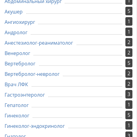
1
Абдоминальный хирург
5
Акушер
1
Ангиохирург
1
Андролог
2
Анестезиолог-реаниматолог
2
Венеролог
5
Вертебролог
2
Вертебролог-невролог
2
Врач ЛФК
3
Гастроэнтеролог
1
Гепатолог
5
Гинеколог
1
Гинеколог-эндокринолог
3
Гнатолог