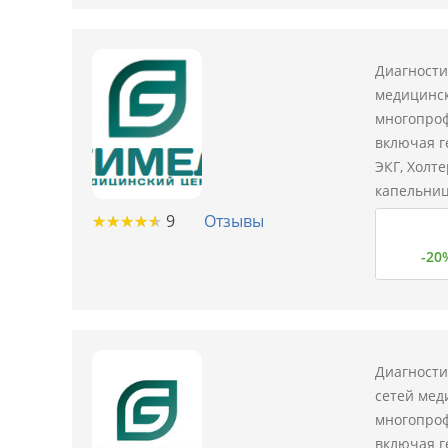
Диагности
медицинск
многопроф
включая г
ЭКГ, Холт
капельниц
★
★
★
★
★
★
★
★
★
★
9
Отзывы
-20
Диагности
сетей мед
многопроф
включая г