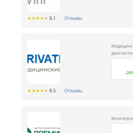
★
★
★
★
★
★
★
★
★
★
8.1
Отзывы
Медицинск
диагности
-20
★
★
★
★
★
★
★
★
★
★
8.5
Отзывы
Многопро