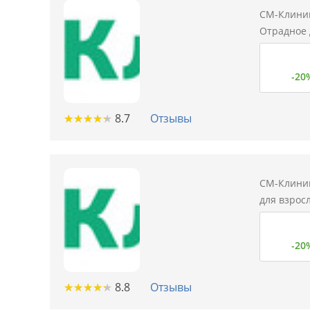
СМ-Клиник
Отрадное 
-20
★
★
★
★
★
★
★
★
★
★
8.7
Отзывы
СМ-Клиник
для взросл
-20
★
★
★
★
★
★
★
★
★
★
8.8
Отзывы