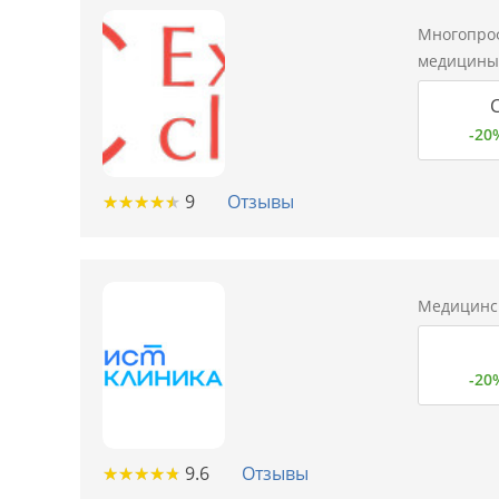
Многопро
медицины 
С
-20
★
★
★
★
★
★
★
★
★
★
9
Отзывы
Медицинск
-20
★
★
★
★
★
★
★
★
★
★
9.6
Отзывы