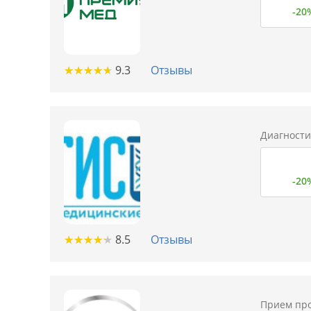
-20
★
★
★
★
★
★
★
★
★
★
9.3
Отзывы
Диагности
-20
★
★
★
★
★
★
★
★
★
★
8.5
Отзывы
Прием про