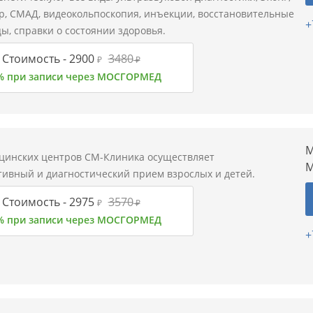
ер, СМАД, видеокольпоскопия, инъекции, восстановительные
+
ы, справки о состоянии здоровья.
Стоимость -
2900
3480
₽
₽
% при записи через МОСГОРМЕД
М
цинских центров СМ-Клиника осуществляет
М
тивный и диагностический прием взрослых и детей.
Стоимость -
2975
3570
₽
₽
% при записи через МОСГОРМЕД
+