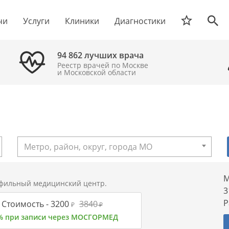
чи
Услуги
Клиники
Диагностики
94 862 лучших врача
Реестр врачей по Москве
и Московской области
Метро, район, округ, города МО
М
фильный медицинский центр.
3
Р
Стоимость -
3200
3840
₽
₽
% при записи через МОСГОРМЕД