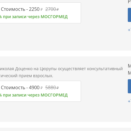
Р
Стоимость -
2250
2700
₽
₽
% при записи через МОСГОРМЕД
+
М
иколая Доценко на Цюрупы осуществляет консультативный
М
тический прием взрослых.
Стоимость -
4900
5880
₽
₽
% при записи через МОСГОРМЕД
+