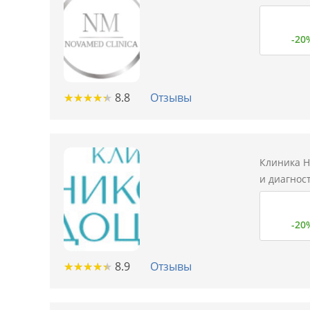
-20
★
★
★
★
★
★
★
★
★
★
8.8
Отзывы
Клиника Н
и диагнос
-20
★
★
★
★
★
★
★
★
★
★
8.9
Отзывы