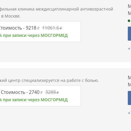
М
фильная клиника междисциплинарной антивозрастной
М
в Москве.
тоимость -
9218
11061.6
₽
₽
% при записи через МОСГОРМЕД
+
М
ий центр специализируется на работе с болью.
М
Стоимость -
2740
3288
₽
₽
% при записи через МОСГОРМЕД
+