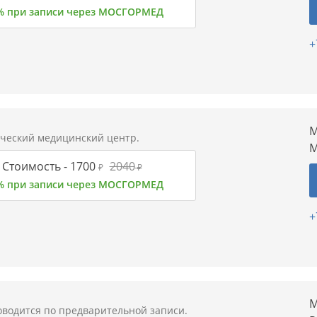
% при записи через МОСГОРМЕД
+
М
ческий медицинский центр.
М
Стоимость -
1700
2040
₽
₽
% при записи через МОСГОРМЕД
+
М
водится по предварительной записи.