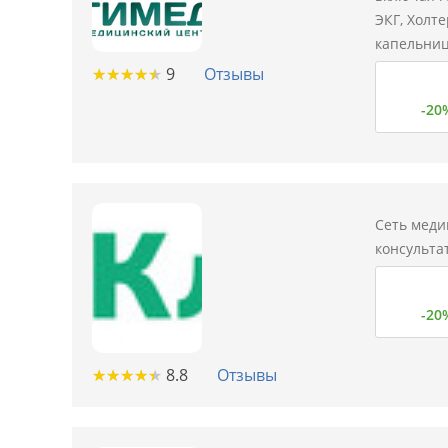
ЭКГ, Холт
капельниц
★
★
★
★
★
★
★
★
★
★
9
Отзывы
-20
Сеть меди
консульта
-20
★
★
★
★
★
★
★
★
★
★
8.8
Отзывы