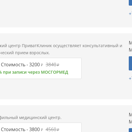
+
М
ий центр ПриватКлиник осуществляет консультативный и
М
ческий прием взрослых.
Стоимость -
3200
3840
₽
₽
% при записи через МОСГОРМЕД
+
М
фильный медицинский центр.
М
Стоимость -
3800
4560
₽
₽