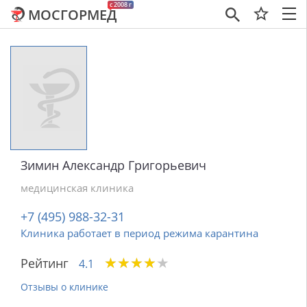
c 2008 г
МОСГОРМЕД
×
Зимин Александр Григорьевич
медицинская клиника
+7 (495) 988-32-31
Клиника работает в период режима карантина
★
★
★
★
★
★
★
★
★
★
Рейтинг
4.1
Отзывы о клинике