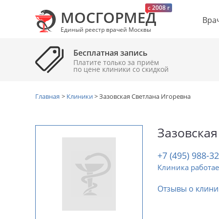
c 2008 г
МОСГОРМЕД
Вра
Единый реестр врачей Москвы
Бесплатная запись
Платите только за приём
по цене клиники cо скидкой
Главная
>
Клиники
>
Зазовская Светлана Игоревна
Зазовская
+7 (495) 988-3
Клиника работае
Отзывы о клини