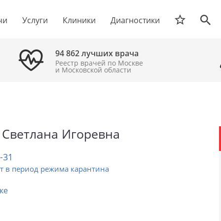
чи
Услуги
Клиники
Диагностики
94 862 лучших врача
Реестр врачей по Москве
и Московской области
 Светлана Игоревна
2-31
т в период режима карантина
ке