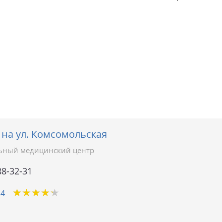
 на ул. Комсомольская
ьный медицинский центр
88-32-31
★
★
★
★
★
★
★
★
★
★
24