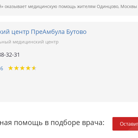
» оказывает медицинскую помощь жителям Одинцово, Москвы 
ий центр ПреАмбула Бутово
ьный медицинский центр
88-32-31
★
★
★
★
★
★
★
★
★
★
56
ная помощь в подборе врача:
Оставит