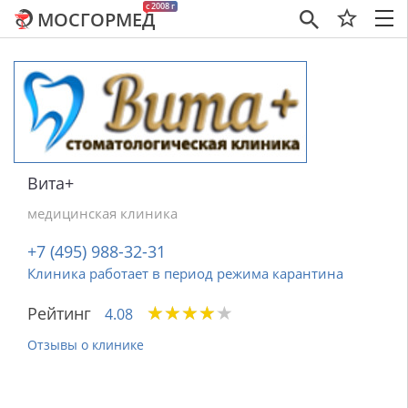
c 2008 г
МОСГОРМЕД
×
Вита+
медицинская клиника
+7 (495) 988-32-31
Клиника работает в период режима карантина
★
★
★
★
★
★
★
★
★
★
Рейтинг
4.08
Отзывы о клинике