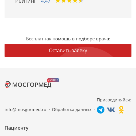
★
★
★
★
★
★
★
★
★
★
Рейтинг
4.47
Бесплатная помощь в подборе врача:
Оставить заявку
c 2008 г
МОСГОРМЕД
Присоединяйся:
info@mosgormed.ru
Обработка данных
Пациенту