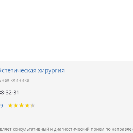
Эстетическая хирургия
ьная клиника
88-32-31
★
★
★
★
★
★
★
★
★
★
39
вляет консультативный и диагностический прием по направлен