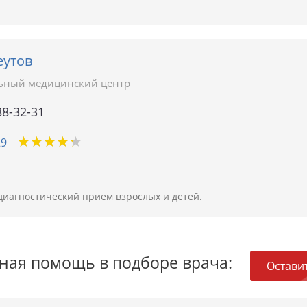
еутов
ьный медицинский центр
88-32-31
★
★
★
★
★
★
★
★
★
★
29
диагностический прием взрослых и детей.
ная помощь в подборе врача:
Оставит