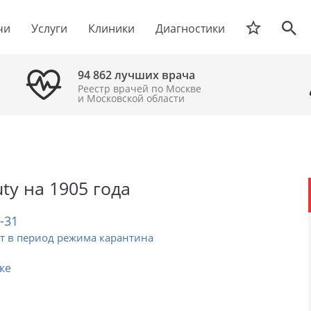
чи
Услуги
Клиники
Диагностики
94 862 лучших врача
Реестр врачей по Москве
и Московской области
uty на 1905 года
2-31
т в период режима карантина
ке