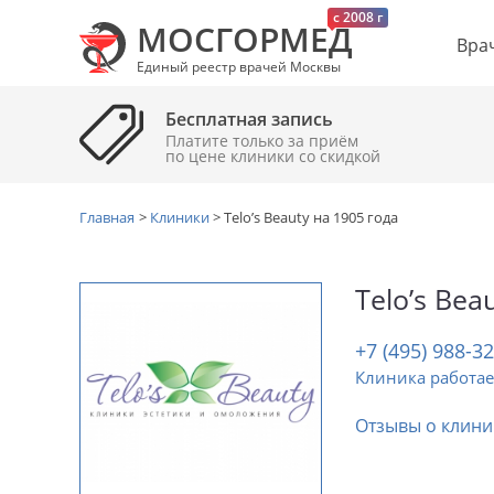
c 2008 г
МОСГОРМЕД
Вра
Единый реестр врачей Москвы
Бесплатная запись
Платите только за приём
по цене клиники cо скидкой
Главная
>
Клиники
>
Telo’s Beauty на 1905 года
Telo’s Bea
+7 (495) 988-3
Клиника работае
Отзывы о клини