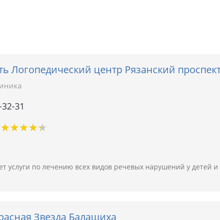
ть Логопедический центр Рязанский проспек
линика
-32-31
★
★
★
★
★
★
★
★
★
★
т услуги по лечению всех видов речевых нарушений у детей и 
расная Звезда Балашиха