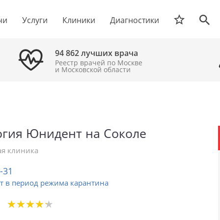
чи
Услуги
Клиники
Диагностики
94 862 лучших врача
Реестр врачей по Москве
и Московской области
огия Юнидент на Соколе
я клиника
2-31
т в период режима карантина
★
★
★
★
★
★
★
★
★
★