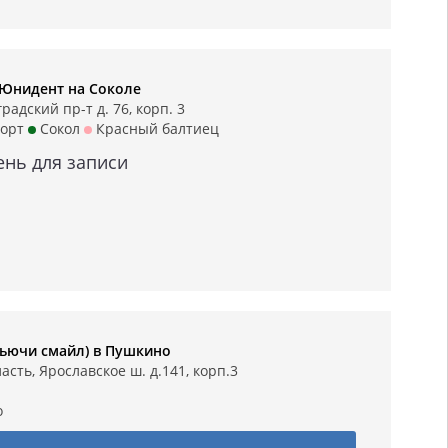
 Юнидент на Соколе
адский пр-т д. 76, корп. 3
орт
Сокол
Красный балтиец
ень для записи
(Фьючи смайл) в Пушкино
асть, Ярославское ш. д.141, корп.3
о