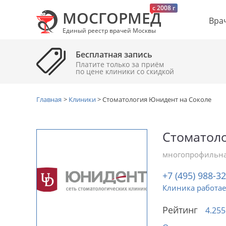
c 2008 г
МОСГОРМЕД
Вра
Единый реестр врачей Москвы
Бесплатная запись
Платите только за приём
по цене клиники cо скидкой
Главная
>
Клиники
>
Стоматология Юнидент на Соколе
Стоматол
многопрофильна
+7 (495) 988-3
Клиника работае
Рейтинг
4.255