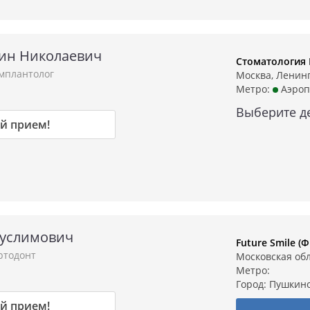
ин Николаевич
Стоматология
имплантолог
Москва, Ленингр
Метро:
Аэроп
Выберите д
й прием!
Муслимович
Future Smile 
ртодонт
Московская обл
Метро:
Город:
Пушкин
й прием!