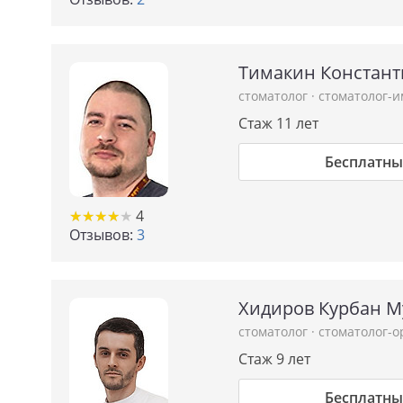
Тимакин Констант
стоматолог
·
стоматолог-
Стаж 11 лет
Бесплатны
★
★
★
★
★
★
★
★
★
★
4
Отзывов:
3
Хидиров Курбан 
стоматолог
·
стоматолог-о
Стаж 9 лет
Бесплатны