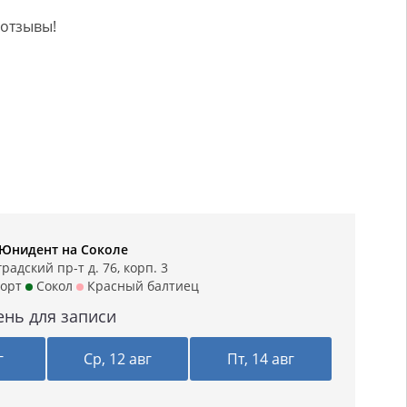
 отзывы!
 Юнидент на Соколе
адский пр-т д. 76, корп. 3
орт
Сокол
Красный балтиец
ень для записи
г
Ср, 12 авг
Пт, 14 авг