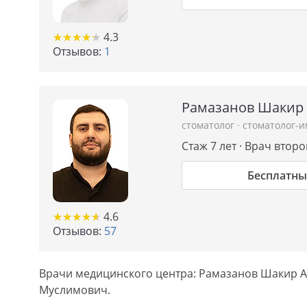
★
★
★
★
★
★
★
★
★
★
4.3
Отзывов:
1
Рамазанов Шакир
стоматолог
·
стоматолог-
Стаж 7 лет · Врач втор
Бесплатны
★
★
★
★
★
★
★
★
★
★
4.6
Отзывов:
57
Врачи медицинского центра: Рамазанов Шакир А
Муслимович.