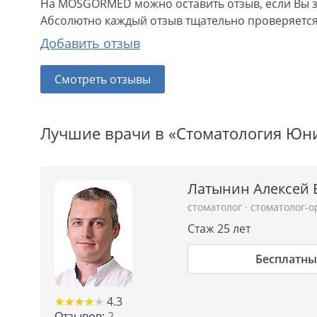
На MOSGORMED можно оставить отзыв, если Вы з
Абсолютно каждый отзыв тщательно проверяется.
Добавить отзыв
Смотреть отзывы
Лучшие врачи в «Стоматология Юни
Латынин Алексей 
стоматолог
·
стоматолог-о
Стаж 25 лет
Бесплатны
★
★
★
★
★
★
★
★
★
★
4.3
Отзывов:
2