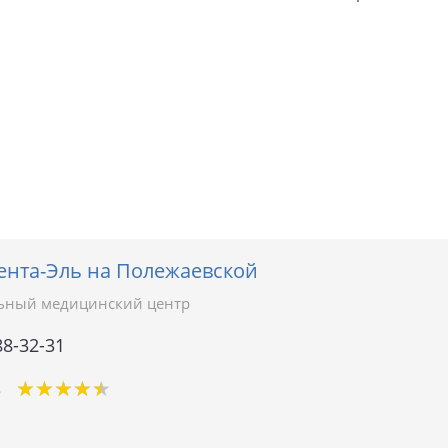
ента-Эль на Полежаевской
ьный медицинский центр
88-32-31
★
★
★
★
★
★
★
★
★
★
5