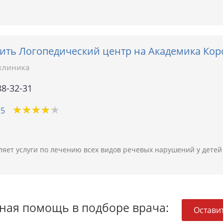
рить Логопедический центр на Академика Кор
клиника
88-32-31
★
★
★
★
★
★
★
★
★
★
15
яет услуги по лечению всех видов речевых нарушений у детей 
ная помощь в подборе врача:
Оставит