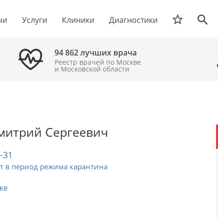
чи
Услуги
Клиники
Диагностики
94 862 лучших врача
Реестр врачей по Москве
и Московской области
митрий Сергеевич
2-31
т в период режима карантина
ке