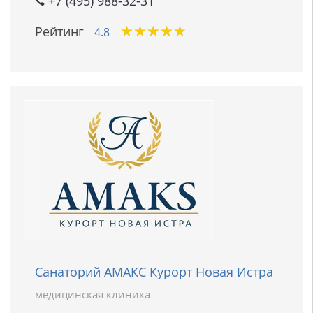
+7 (495) 988-32-31
★
★
★
★
★
★
★
★
★
★
Рейтинг
4.8
Санаторий АМАКС Курорт Новая Истра
медицинская клиника