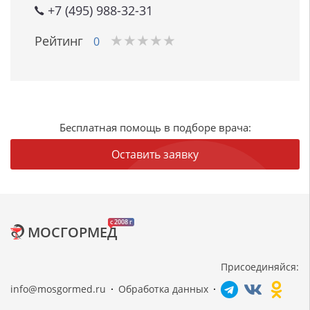
+7 (495) 988-32-31
★
★
★
★
★
★
★
★
★
★
Рейтинг
0
Бесплатная помощь в подборе врача:
Оставить заявку
c 2008 г
МОСГОРМЕД
Присоединяйся:
info@mosgormed.ru
Обработка данных