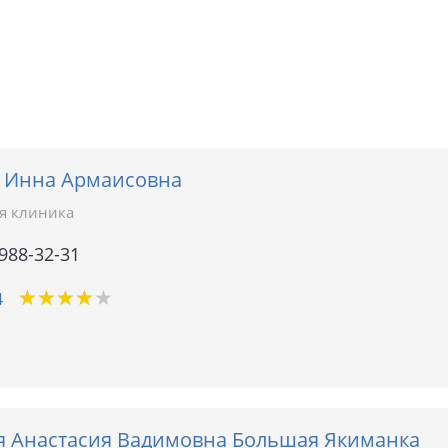
 Инна Армаисовна
я клиника
 988-32-31
★
★
★
★
★
★
★
★
★
★
4
я Анастасия Вадимовна Большая Якиманка