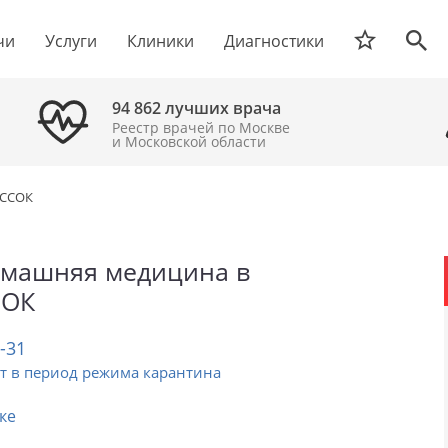
чи
Услуги
Клиники
Диагностики
94 862 лучших врача
Реестр врачей по Москве
и Московской области
ИССОК
омашняя медицина в
СОК
2-31
т в период режима карантина
ке