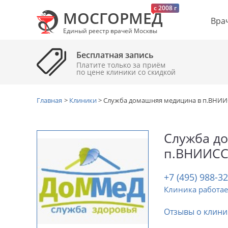
c 2008 г
МОСГОРМЕД
Вра
Единый реестр врачей Москвы
Бесплатная запись
Платите только за приём
по цене клиники cо скидкой
Главная
>
Клиники
>
Служба домашняя медицина в п.ВНИ
Служба д
п.ВНИИС
+7 (495) 988-3
Клиника работае
Отзывы о клини