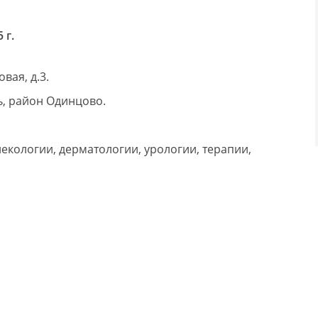
 г.
вая, д.3.
ь, район Одинцово.
екологии, дерматологии, урологии, терапии,