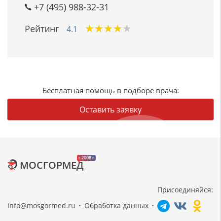
+7 (495) 988-32-31
★
★
★
★
★
★
★
★
★
★
Рейтинг
4.1
Бесплатная помощь в подборе врача:
Оставить заявку
c 2008 г
МОСГОРМЕД
Присоединяйся:
info@mosgormed.ru
Обработка данных