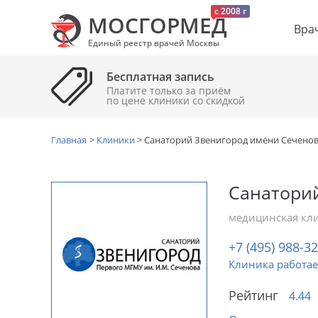
c 2008 г
МОСГОРМЕД
Вра
Единый реестр врачей Москвы
Бесплатная запись
Платите только за приём
по цене клиники cо скидкой
Главная
>
Клиники
>
Санаторий Звенигород имени Сечено
Санатори
медицинская кл
+7 (495) 988-3
Клиника работае
Рейтинг
4.44