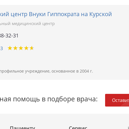
ий центр Внуки Гиппократа на Курской
ьный медицинский центр
88-32-31
★
★
★
★
★
★
★
★
★
★
63
профильное учреждение, основанное в 2004 г.
ная помощь в подборе врача:
Оставит
Пациенту
Сервис