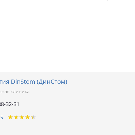
гия DinStom (ДинСтом)
ьная клиника
88-32-31
★
★
★
★
★
★
★
★
★
★
35