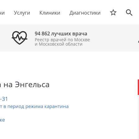
чи
Услуги
Клиники
Диагностики
94 862 лучших врача
Реестр врачей по Москве
и Московской области
 на Энгельса
2-31
т в период режима карантина
ке