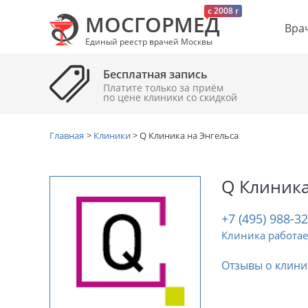
c 2008 г
МОСГОРМЕД
Вра
Единый реестр врачей Москвы
Бесплатная запись
Платите только за приём
по цене клиники cо скидкой
Главная
>
Клиники
>
Q Клиника на Энгельса
Q Клиника
+7 (495) 988-3
Клиника работае
Отзывы о клини