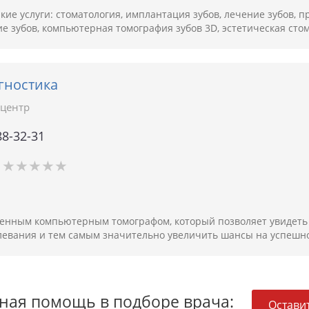
ие услуги: стоматология, имплантация зубов, лечение зубов, п
ие зубов, компьютерная томография зубов 3D, эстетическая сто
гностика
центр
88-32-31
★
★
★
★
★
★
★
★
★
★
енным компьютерным томографом, который позволяет увидеть
олевания и тем самым значительно увеличить шансы на успешн
ная помощь в подборе врача:
Оставит