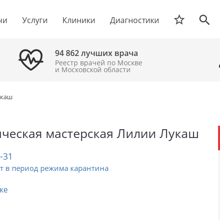
чи
Услуги
Клиники
Диагностики
94 862 лучших врача
Реестр врачей по Москве
и Московской области
укаш
ческая мастерская Лилии Лукаш
2-31
т в период режима карантина
ке