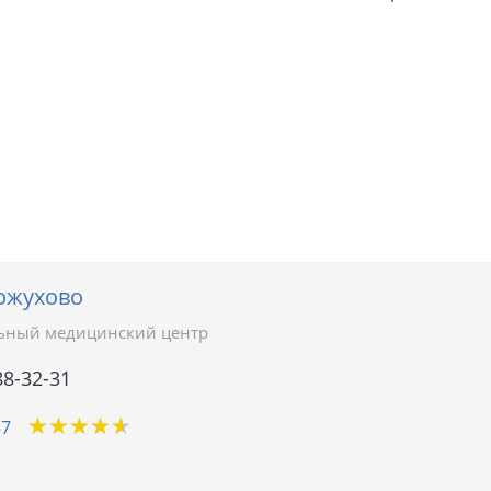
ожухово
ьный медицинский центр
88-32-31
★
★
★
★
★
★
★
★
★
★
57