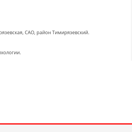
язевская, САО, район Тимирязевский.
ихологии.