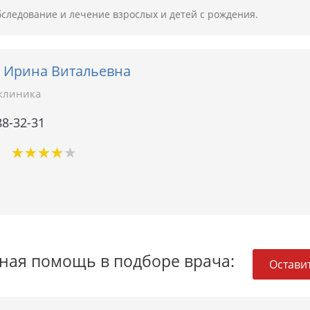
следование и лечение взрослых и детей с рождения.
 Ирина Витальевна
клиника
88-32-31
★
★
★
★
★
★
★
★
★
★
1
ная помощь в подборе врача:
Оставит