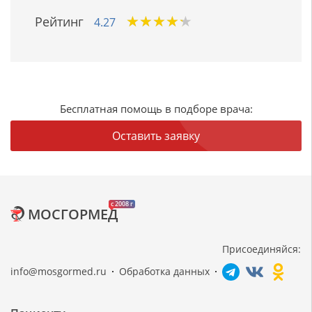
★
★
★
★
★
★
★
★
★
★
Рейтинг
4.27
Бесплатная помощь в подборе врача:
Оставить заявку
c 2008 г
МОСГОРМЕД
Присоединяйся:
info@mosgormed.ru
Обработка данных