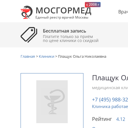
c 2008 г
МОСГОРМЕД
Вра
Единый реестр врачей Москвы
Бесплатная запись
Платите только за приём
по цене клиники cо скидкой
Главная
>
Клиники
>
Плащук Ольга Николаевна
Плащук О
медицинская кл
+7 (495) 988-3
Клиника работае
Рейтинг
4.12