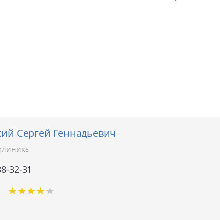
кий Сергей Геннадьевич
клиника
88-32-31
★
★
★
★
★
★
★
★
★
★
2