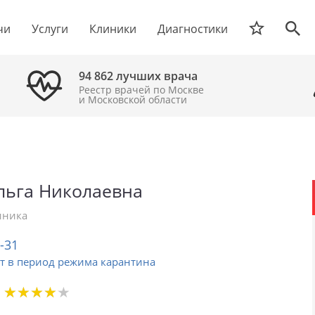
чи
Услуги
Клиники
Диагностики
94 862 лучших врача
Реестр врачей по Москве
и Московской области
льга Николаевна
иника
2-31
т в период режима карантина
★
★
★
★
★
★
★
★
★
★