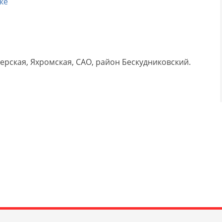
ке
рская, Яхромская, САО, район Бескудниковский.