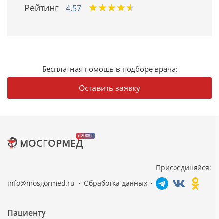
★
★
★
★
★
★
★
★
★
★
Рейтинг
4.57
Бесплатная помощь в подборе врача:
Оставить заявку
c 2008 г
МОСГОРМЕД
Присоединяйся:
info@mosgormed.ru
Обработка данных
Пациенту