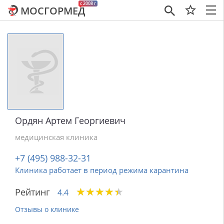
c 2008 г
МОСГОРМЕД
×
Ордян Артем Георгиевич
медицинская клиника
+7 (495) 988-32-31
Клиника работает в период режима карантина
★
★
★
★
★
★
★
★
★
★
Рейтинг
4.4
Отзывы о клинике