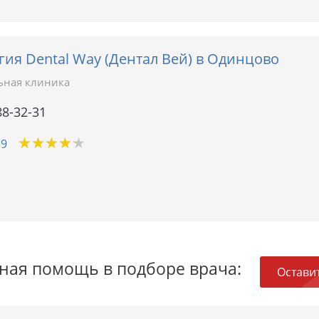
ия Dental Way (Дентал Вей) в Одинцово
ьная клиника
88-32-31
★
★
★
★
★
★
★
★
★
★
19
ная помощь в подборе врача:
Оставит