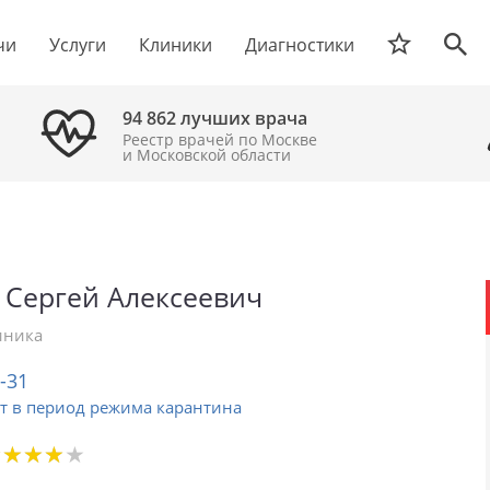
чи
Услуги
Клиники
Диагностики
94 862 лучших врача
Реестр врачей по Москве
и Московской области
 Сергей Алексеевич
иника
2-31
т в период режима карантина
★
★
★
★
★
★
★
★
★
★