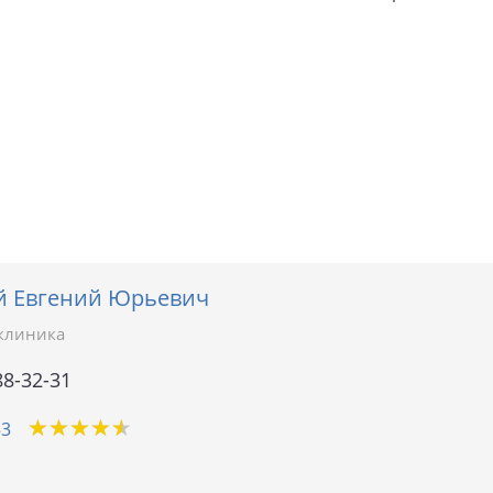
й Евгений Юрьевич
клиника
88-32-31
★
★
★
★
★
★
★
★
★
★
53