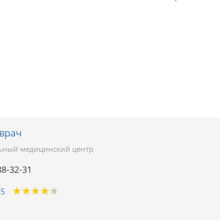
врач
ьный медицинский центр
88-32-31
★
★
★
★
★
★
★
★
★
★
35