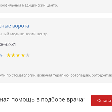
опрофильный медицинский центр.
сные ворота
ьный медицинский центр
88-32-31
★
★
★
★
★
★
★
★
★
★
19
луги по стоматологии, включая терапию, ортопедию, ортодонти
ная помощь в подборе врача:
Оставит