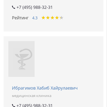
+7 (495) 988-32-31
★
★
★
★
★
★
★
★
★
★
Рейтинг
4.3
Ибрагимов Хабиб Хайрулаевич
медицинская клиника
+7 (495) 988-32-31