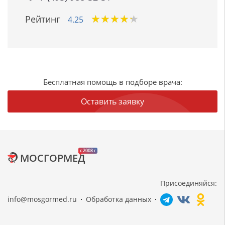
★
★
★
★
★
★
★
★
★
★
Рейтинг
4.25
Бесплатная помощь в подборе врача:
Оставить заявку
c 2008 г
МОСГОРМЕД
Присоединяйся:
info@mosgormed.ru
Обработка данных