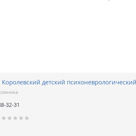
 Королевский детский психоневрологически
клиника
88-32-31
★
★
★
★
★
★
★
★
★
★