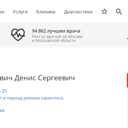
чи
Услуги
Клиники
Диагностики
94 862 лучших врача
Реестр врачей по Москве
и Московской области
вич Денис Сергеевич
2-31
т в период режима карантина
ке