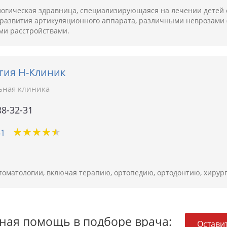
ологическая здравница, специализирующаяся на лечении детей
развития артикуляционного аппарата, различными неврозами (
ми расстройствами.
гия Н-Клиник
ьная клиника
88-32-31
★
★
★
★
★
★
★
★
★
★
51
стоматологии, включая терапию, ортопедию, ортодонтию, хиру
ная помощь в подборе врача:
Оставит