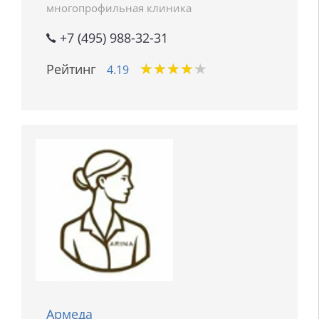
многопрофильная клиника
+7 (495) 988-32-31
★
★
★
★
★
★
★
★
★
★
Рейтинг
4.19
Армеда