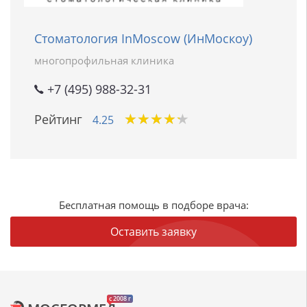
Стоматология InMoscow (ИнМоскоу)
многопрофильная клиника
+7 (495) 988-32-31
★
★
★
★
★
★
★
★
★
★
Рейтинг
4.25
Бесплатная помощь в подборе врача:
Оставить заявку
c 2008 г