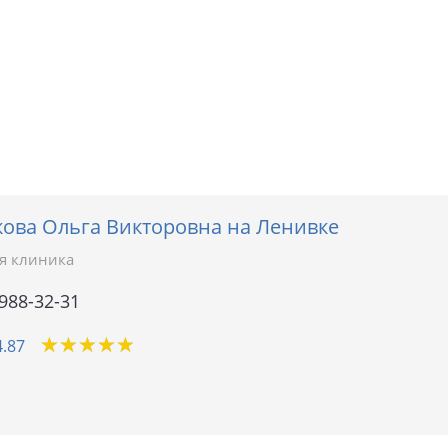
ова Ольга Викторовна на Ленивке
я клиника
 988-32-31
★
★
★
★
★
★
★
★
★
★
4.87