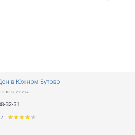
ен в Южном Бутово
ьная клиника
88-32-31
★
★
★
★
★
★
★
★
★
★
32