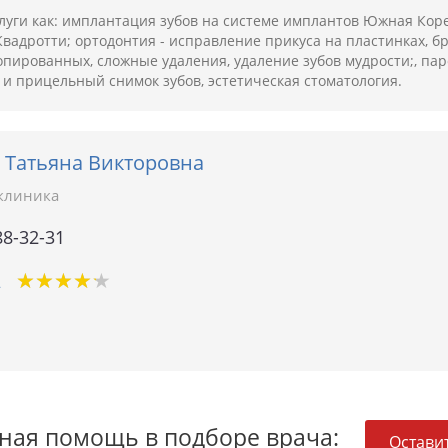
слуги как: имплантация зубов на системе имплантов Южная Кор
вадротти; ортодонтия - исправление прикуса на пластинках, бр
пированных, сложные удаления, удаление зубов мудрости;, паро
 и прицельный снимок зубов, эстетическая стоматология.
 Татьяна Викторовна
клиника
88-32-31
★
★
★
★
★
★
★
★
★
★
2
ная помощь в подборе врача:
Оставит