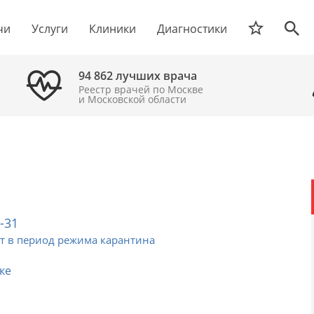
чи
Услуги
Клиники
Диагностики
94 862 лучших врача
Реестр врачей по Москве
и Московской области
2-31
т в период режима карантина
ке