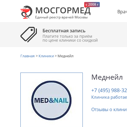
c 2008 г
МОСГОРМЕД
Вра
Единый реестр врачей Москвы
Бесплатная запись
Платите только за приём
по цене клиники cо скидкой
Главная
>
Клиники
>
Меднейл
Меднейл
+7 (495) 988-3
Клиника работае
Отзывы о клини