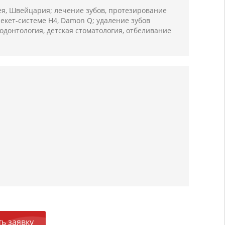
ея, Швейцария; лечение зубов, протезирование
екет-системе H4, Damon Q; удаление зубов
донтология, детская стоматология, отбеливание
ь заявку