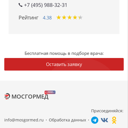
+7 (495) 988-32-31
★
★
★
★
★
★
★
★
★
★
Рейтинг
4.38
Бесплатная помощь в подборе врача:
Оставить заявку
c 2008 г
МОСГОРМЕД
Присоединяйся:
info@mosgormed.ru
Обработка данных