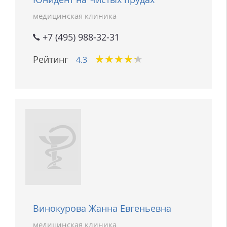
медицинская клиника
+7 (495) 988-32-31
★
★
★
★
★
★
★
★
★
★
Рейтинг
4.3
Винокурова Жанна Евгеньевна
медицинская клиника