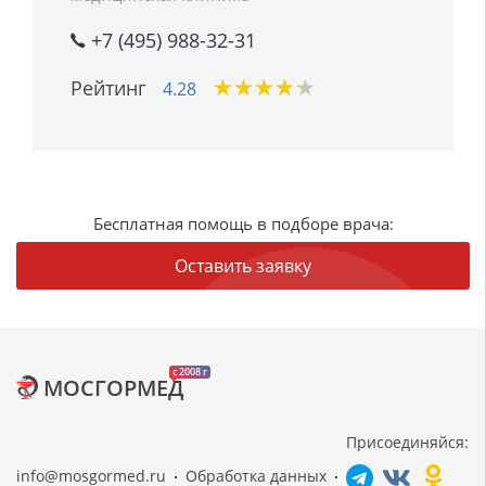
+7 (495) 988-32-31
★
★
★
★
★
★
★
★
★
★
Рейтинг
4.28
Бесплатная помощь в подборе врача:
Оставить заявку
c 2008 г
МОСГОРМЕД
Присоединяйся:
info@mosgormed.ru
Обработка данных