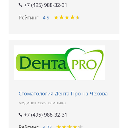
+7 (495) 988-32-31
★
★
★
★
★
★
★
★
★
★
Рейтинг
4.5
Стоматология Дента Про на Чехова
медицинская клиника
+7 (495) 988-32-31
★
★
★
★
★
★
★
★
★
★
Рейтинг
4.23