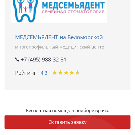
МЕДСЕМЬЯДЕНТ на Беломорской
многопрофильный медицинский центр
+7 (495) 988-32-31
★
★
★
★
★
★
★
★
★
★
Рейтинг
4.3
Бесплатная помощь в подборе врача:
Оставить заявку