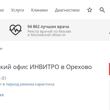
чи
Услуги
Клиники
Диагностики
94 862 лучших врача
Реестр врачей по Москве
и Московской области
во
кий офис ИНВИТРО в Орехово
2-31
т в период режима карантина
ке