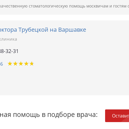
окачественную стоматологическую помощь москвичам и гостям 
октора Трубецкой на Варшавке
клиника
88-32-31
★
★
★
★
★
★
★
★
★
★
66
ная помощь в подборе врача:
Оставит