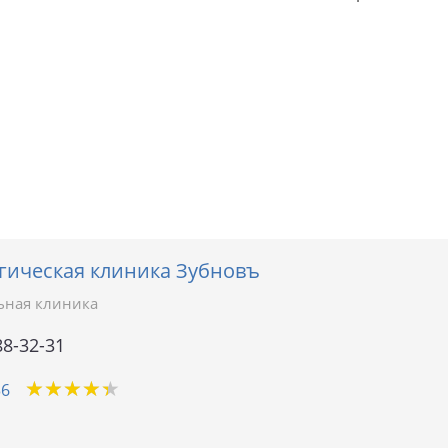
гическая клиника Зубновъ
ьная клиника
88-32-31
★
★
★
★
★
★
★
★
★
★
36