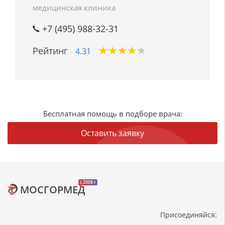
медицинская клиника
+7 (495) 988-32-31
★
★
★
★
★
★
★
★
★
★
Рейтинг
4.31
Бесплатная помощь в подборе врача:
Оставить заявку
c 2008 г
МОСГОРМЕД
Присоединяйся: