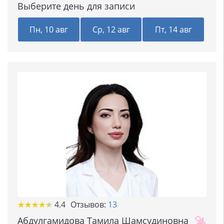
Выберите день для записи
Пн, 10 авг
Ср, 12 авг
Пт, 14 авг
★
★
★
★
★
★
★
★
★
★
4.4
Отзывов:
13
Абдулгамидова Тамила Шамсудиновна