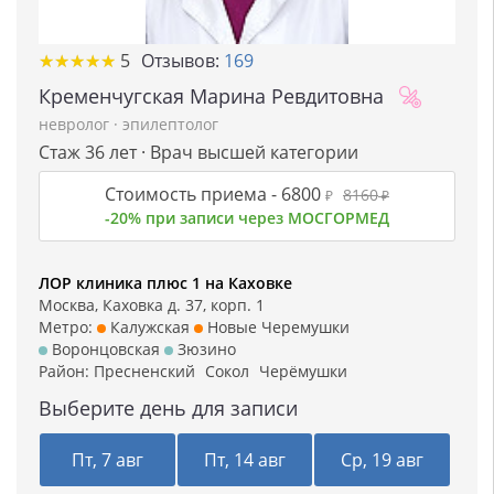
★
★
★
★
★
★
★
★
★
★
5
Отзывов:
169
Кременчугская Марина Ревдитовна
невролог
·
эпилептолог
Стаж 36 лет · Врач высшей категории
Стоимость приема -
6800
8160
₽
₽
-20% при записи через МОСГОРМЕД
ЛОР клиника плюс 1 на Каховке
Москва, Каховка д. 37, корп. 1
Метро:
Калужская
Новые Черемушки
Воронцовская
Зюзино
Район:
Пресненский
Сокол
Черёмушки
Выберите день для записи
Пт, 7 авг
Пт, 14 авг
Ср, 19 авг