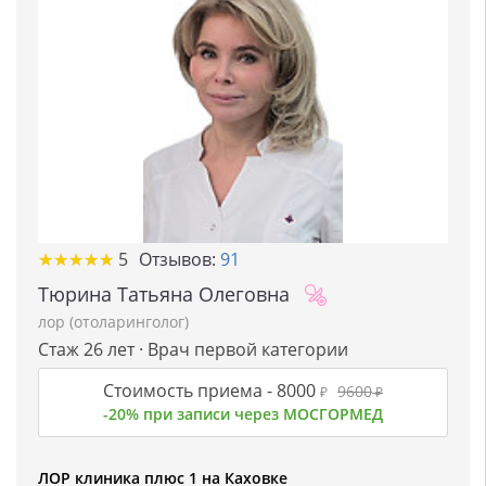
★
★
★
★
★
★
★
★
★
★
5
Отзывов:
91
Тюрина Татьяна Олеговна
лор (отоларинголог)
Стаж 26 лет · Врач первой категории
Стоимость приема -
8000
9600
₽
₽
-20% при записи через МОСГОРМЕД
ЛОР клиника плюс 1 на Каховке