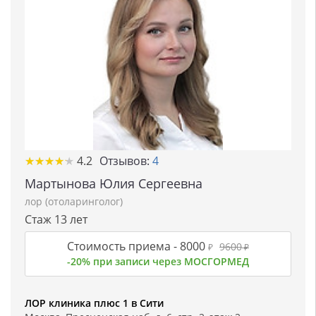
★
★
★
★
★
★
★
★
★
★
4.2
Отзывов:
4
Мартынова Юлия Сергеевна
лор (отоларинголог)
Стаж 13 лет
Стоимость приема -
8000
9600
₽
₽
-20% при записи через МОСГОРМЕД
ЛОР клиника плюс 1 в Сити