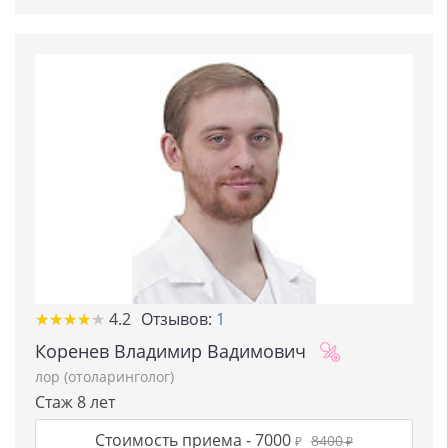
★
★
★
★
★
★
★
★
★
★
4.2
Отзывов:
1
Коренев Владимир Вадимович
лор (отоларинголог)
Стаж 8 лет
Стоимость приема -
7000
8400
₽
₽