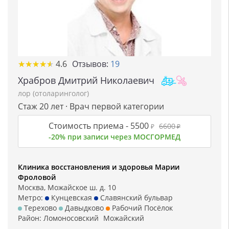
★
★
★
★
★
★
★
★
★
★
4.6
Отзывов:
19
Храбров Дмитрий Николаевич
лор (отоларинголог)
Стаж 20 лет · Врач первой категории
Стоимость приема -
5500
6600
₽
₽
-20% при записи через МОСГОРМЕД
Клиника восстановления и здоровья Марии
Фроловой
Москва, Можайское ш. д. 10
Метро:
Кунцевская
Славянский бульвар
Терехово
Давыдково
Рабочий Посёлок
Район:
Ломоносовский
Можайский