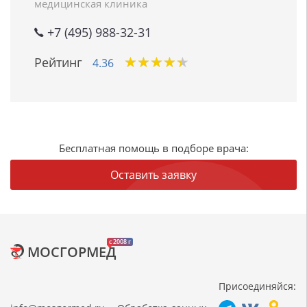
медицинская клиника
+7 (495) 988-32-31
★
★
★
★
★
★
★
★
★
★
Рейтинг
4.36
Бесплатная помощь в подборе врача:
Оставить заявку
c 2008 г
МОСГОРМЕД
Присоединяйся: