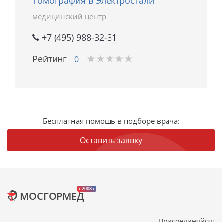
Томография в Электростали
медицинский центр
+7 (495) 988-32-31
★
★
★
★
★
★
★
★
★
★
Рейтинг
0
Бесплатная помощь в подборе врача:
Оставить заявку
c 2008 г
МОСГОРМЕД
Присоединяйся: