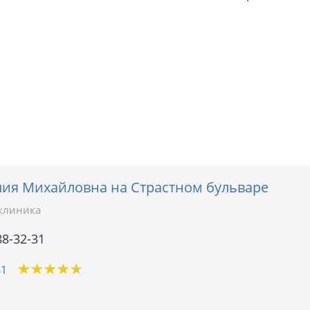
ия Михайловна на Страстном бульваре
клиника
88-32-31
★
★
★
★
★
★
★
★
★
★
61