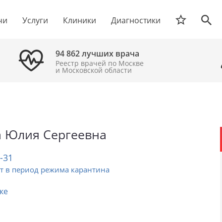
чи
Услуги
Клиники
Диагностики
94 862 лучших врача
Реестр врачей по Москве
и Московской области
а Юлия Сергеевна
2-31
т в период режима карантина
ке