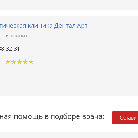
гическая клиника Дентал Арт
ьная клиника
88-32-31
★
★
★
★
★
★
★
★
★
★
4
ная помощь в подборе врача:
Оставит