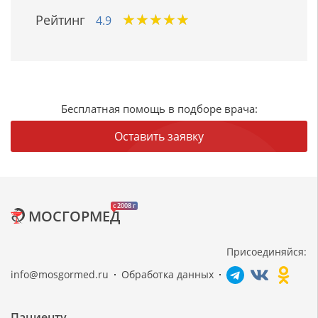
★
★
★
★
★
★
★
★
★
★
Рейтинг
4.9
Бесплатная помощь в подборе врача:
Оставить заявку
c 2008 г
МОСГОРМЕД
Присоединяйся:
info@mosgormed.ru
Обработка данных
Пациенту