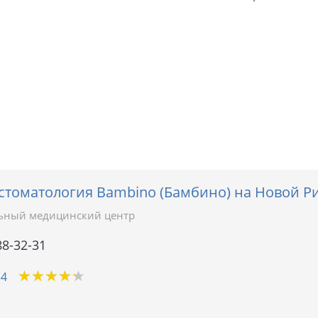
стоматология Bambino (Бамбино) на Новой Р
ьный медицинский центр
88-32-31
★
★
★
★
★
★
★
★
★
★
34