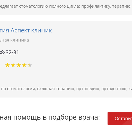
едлагает стоматологию полного цикла: профилактику, терапию
гия Аспект клиник
ьная клиника
88-32-31
★
★
★
★
★
★
★
★
★
★
4
и по стоматологии, включая терапию, ортопедию, ортодонтию, 
ная помощь в подборе врача:
Оставит