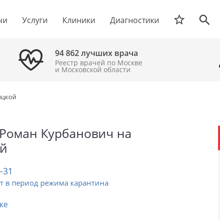
чи
Услуги
Клиники
Диагностики
94 862 лучших врача
Реестр врачей по Москве
и Московской области
ицкой
 Роман Курбанович на
й
2-31
т в период режима карантина
ке