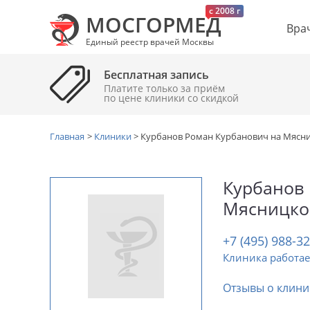
c 2008 г
МОСГОРМЕД
Вра
Единый реестр врачей Москвы
Бесплатная запись
Платите только за приём
по цене клиники cо скидкой
Главная
>
Клиники
>
Курбанов Роман Курбанович на Мясн
Курбанов
Мясницко
+7 (495) 988-3
Клиника работае
Отзывы о клини