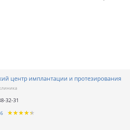
ий центр имплантации и протезирования
клиника
88-32-31
★
★
★
★
★
★
★
★
★
★
36