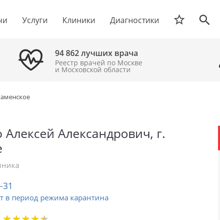
чи
Услуги
Клиники
Диагностики
94 862 лучших врача
Реестр врачей по Москве
и Московской области
Раменское
 Алексей Александрович, г.
е
иника
2-31
т в период режима карантина
★
★
★
★
★
★
★
★
★
★