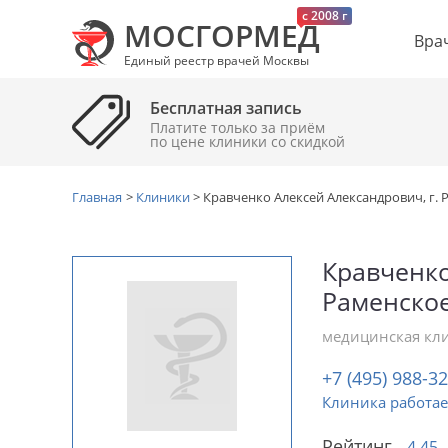
c 2008 г
МОСГОРМЕД
Вра
Единый реестр врачей Москвы
Бесплатная запись
Платите только за приём
по цене клиники cо скидкой
Главная
>
Клиники
>
Кравченко Алексей Александрович, г. 
Кравченко
Раменско
медицинская кл
+7 (495) 988-3
Клиника работае
Рейтинг
4.45