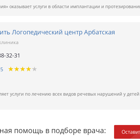
я» оказывает услуги в области имплантации и протезирования
рить Логопедический центр Арбатская
клиника
88-32-31
★
★
★
★
★
★
★
★
★
★
15
яет услуги по лечению всех видов речевых нарушений у детей 
ная помощь в подборе врача:
Оставит