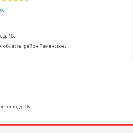
ке
 д. 1Б.
 область, район Раменское.
етская, д. 1Б