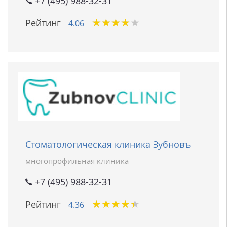
+7 (495) 988-32-31
★
★
★
★
★
★
★
★
★
★
Рейтинг
4.06
Стоматологическая клиника Зубновъ
многопрофильная клиника
+7 (495) 988-32-31
★
★
★
★
★
★
★
★
★
★
Рейтинг
4.36