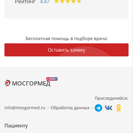
★
★
★
★
★
★
★
★
★
★
Рейтинг
4.47
Бесплатная помощь в подборе врача:
Оставить заявку
c 2008 г
МОСГОРМЕД
Присоединяйся:
info@mosgormed.ru
Обработка данных
Пациенту