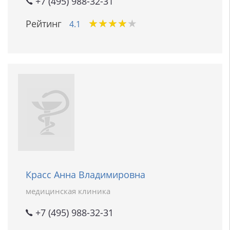
+7 (495) 988-32-31
★
★
★
★
★
★
★
★
★
★
Рейтинг
4.1
Красс Анна Владимировна
медицинская клиника
+7 (495) 988-32-31