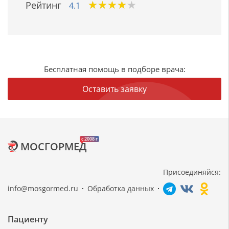
★
★
★
★
★
★
★
★
★
★
Рейтинг
4.1
Бесплатная помощь в подборе врача:
Оставить заявку
c 2008 г
МОСГОРМЕД
Присоединяйся:
info@mosgormed.ru
Обработка данных
Пациенту